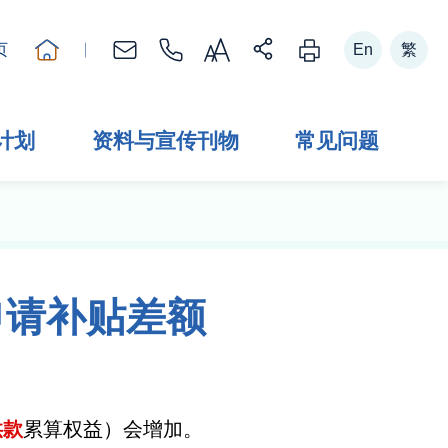
调校字型大小
Switch to
version.
切换到
体中
页
En
繁
计划
资料与宣传刊物
常见问题
申请补贴差额
供款
累算权益）会增加。